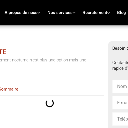
A propos de nous
Nos services
Recrutement
Blog
Besoin d
TE
sement nocturne n’est plus une option mais une
Contacte
rapide d’
Sommaire