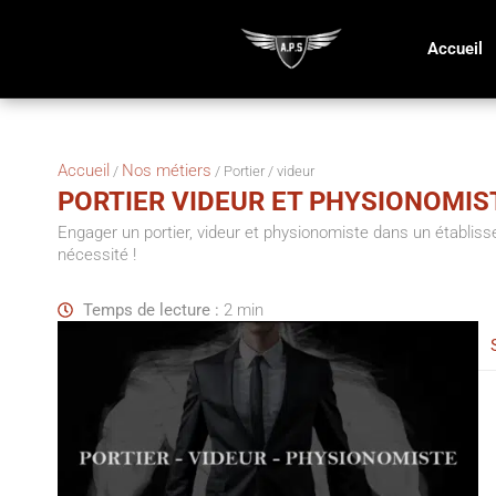
Accueil
Accueil
Nos métiers
/
/
Portier / videur
PORTIER VIDEUR ET PHYSIONOMIS
Engager un portier, videur et physionomiste dans un établis
nécessité !
Temps de lecture :
2 min