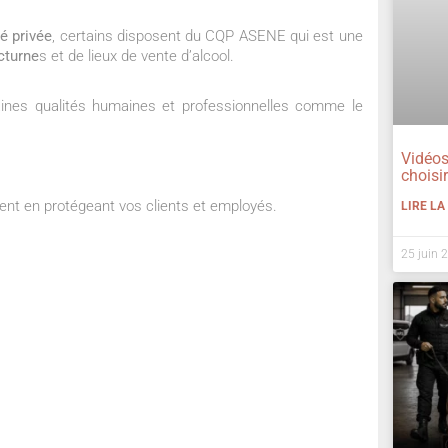
é privée
, certains disposent du CQP ASENE qui est une
cturne
s et de lieux de vente d’alcool.
aines qualités humaines et professionnelles comme le
Vidéos
choisi
ent en protégeant vos clients et employés.
LIRE LA
25 juin 