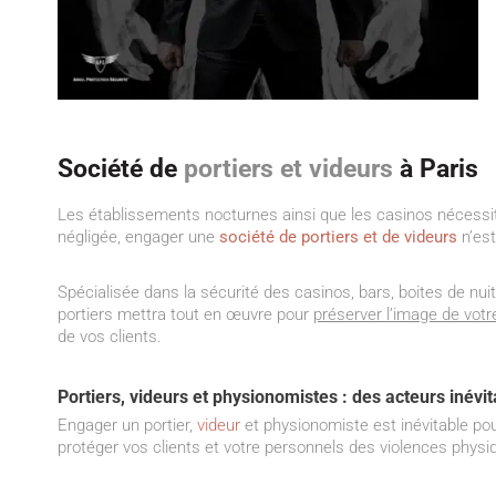
Société de
portiers et videurs
à Paris
Les établissements nocturnes ainsi que les casinos nécessite
négligée, engager une
société de portiers et de videurs
n’est
Spécialisée dans la sécurité des casinos, bars, boites de nui
portiers mettra tout en œuvre pour
préserver l’image de vot
de vos clients.
Portiers, videurs et physionomistes : des acteurs inévi
Engager un portier,
videur
et physionomiste est inévitable pou
protéger vos clients et votre personnels des violences physi