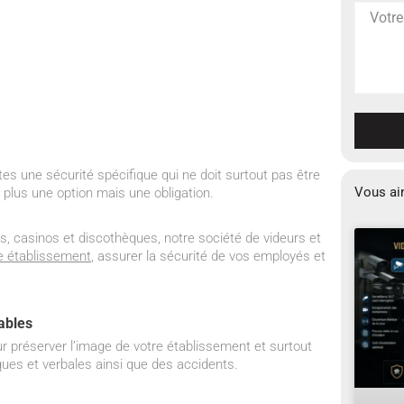
s une sécurité spécifique qui ne doit surtout pas être
Vous ai
 plus une option mais une obligation.
ts, casinos et discothèques, notre société de videurs et
re établissement
, assurer la sécurité de vos employés et
tables
r préserver l’image de votre établissement et surtout
ques et verbales ainsi que des accidents.