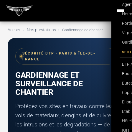
Agent
Homme
Porti
Accueil
Nos prestations
›
›
Gardiennage de chantier
Vigil
Gardi
SECT
SÉCURITÉ BTP · PARIS & ÎLE-DE-
FRANCE
BTP /
GARDIENNAGE ET
Bouti
SURVEILLANCE DE
Burea
CHANTIER
Copro
Ehpa
Protégez vos sites en travaux contre les
Etab
vols de matériaux, d'engins et de cuivre,
Hôtel
les intrusions et les dégradations — de
IGH