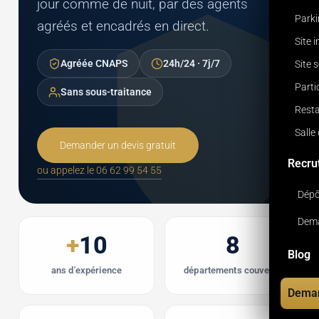
jour comme de nuit, par des agents
Park
agréés et encadrés en direct.
Site 
Agréée CNAPS
24h/24 · 7j/7
Site 
Parti
Sans sous-traitance
Resta
Salle
Demander un devis gratuit
Recru
ou appelez le 06 62 99 54 55
Dépô
Dema
+
10
8
Blog
ans d'expérience
départements couverts
Deman