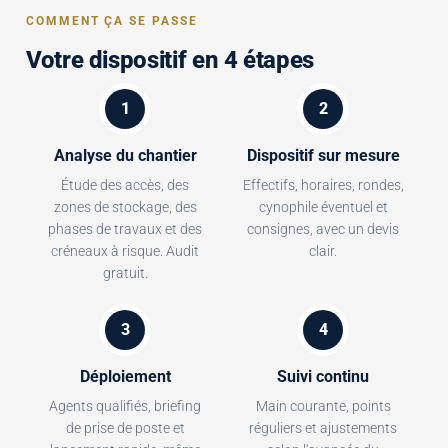
COMMENT ÇA SE PASSE
Votre dispositif en 4 étapes
1
2
Analyse du chantier
Dispositif sur mesure
Étude des accès, des
Effectifs, horaires, rondes,
zones de stockage, des
cynophile éventuel et
phases de travaux et des
consignes, avec un devis
créneaux à risque. Audit
clair.
gratuit.
3
4
Déploiement
Suivi continu
Agents qualifiés, briefing
Main courante, points
de prise de poste et
réguliers et ajustements