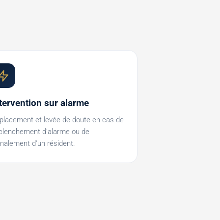
tervention sur alarme
placement et levée de doute en cas de
clenchement d'alarme ou de
gnalement d'un résident.