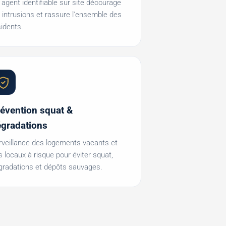
 agent identifiable sur site décourage
s intrusions et rassure l'ensemble des
sidents.
évention squat &
gradations
rveillance des logements vacants et
s locaux à risque pour éviter squat,
gradations et dépôts sauvages.