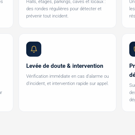
es
Halls, étages, parkings, caves et locaux :
Un
des rondes régulières pour détecter et
le
prévenir tout incident.
ré
Levée de doute & intervention
Pr
dé
Vérification immédiate en cas d'alarme ou
d'incident, et intervention rapide sur appel.
Su
r
de
dé