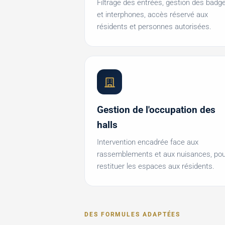
Filtrage des entrées, gestion des badg
et interphones, accès réservé aux
résidents et personnes autorisées.
Gestion de l'occupation des
halls
Intervention encadrée face aux
rassemblements et aux nuisances, pou
restituer les espaces aux résidents.
DES FORMULES ADAPTÉES