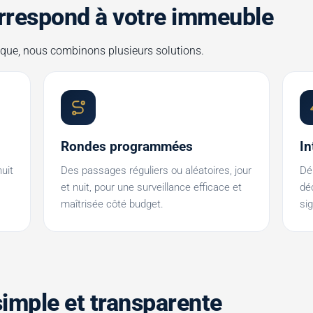
correspond à votre immeuble
isque, nous combinons plusieurs solutions.
Rondes programmées
In
nuit
Des passages réguliers ou aléatoires, jour
Dé
s
et nuit, pour une surveillance efficace et
dé
maîtrisée côté budget.
si
simple et transparente