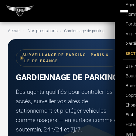
Agent
Homme
Porti
Accueil
Nos prestations
›
›
Gardiennage de parking
Vigil
Gardi
SECT
SURVEILLANCE DE PARKING · PARIS &
ÎLE-DE-FRANCE
BTP /
GARDIENNAGE DE PARKING
Bouti
Burea
Des agents qualifiés pour contrôler les
Copro
accès, surveiller vos aires de
Ehpa
stationnement et protéger véhicules
Etab
comme usagers — en surface comme en
Hôtel
souterrain, 24h/24 et 7j/7.
IGH