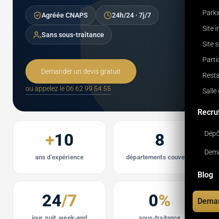
Park
Agréée CNAPS
24h/24 · 7j/7
Site 
Sans sous-traitance
Site 
Parti
Demander un devis gratuit
Resta
ou appelez le 06 62 99 54 55
Salle
Recru
Dépô
+
10
8
Dema
ans d'expérience
départements couverts
Blog
24
/7
0
%
Deman
jour, nuit, week-end
sous-traitance