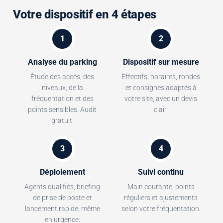
Votre dispositif en 4 étapes
1
2
Analyse du parking
Dispositif sur mesure
Étude des accès, des
Effectifs, horaires, rondes
niveaux, de la
et consignes adaptés à
fréquentation et des
votre site, avec un devis
points sensibles. Audit
clair.
gratuit.
3
4
Déploiement
Suivi continu
Agents qualifiés, briefing
Main courante, points
de prise de poste et
réguliers et ajustements
lancement rapide, même
selon votre fréquentation.
en urgence.