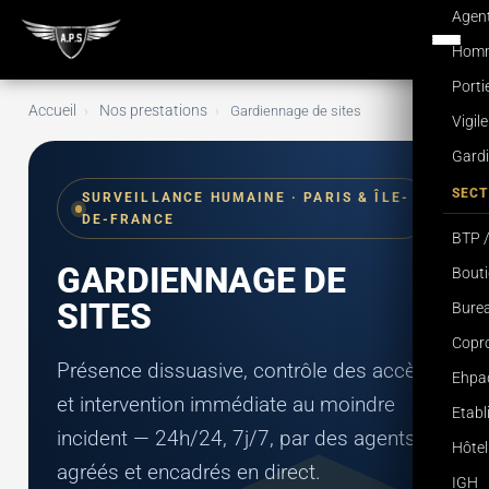
Agent
Homme
Porti
Accueil
Nos prestations
›
›
Gardiennage de sites
Vigil
Gardi
SECT
SURVEILLANCE HUMAINE · PARIS & ÎLE-
DE-FRANCE
BTP /
GARDIENNAGE DE
Bouti
SITES
Burea
Copro
Présence dissuasive, contrôle des accès
Ehpa
et intervention immédiate au moindre
Etab
incident — 24h/24, 7j/7, par des agents
Hôtel
agréés et encadrés en direct.
IGH