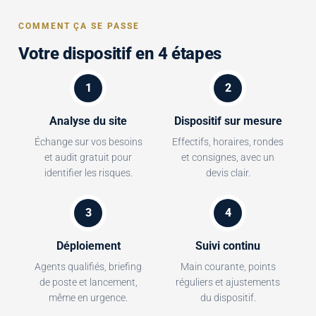
COMMENT ÇA SE PASSE
Votre dispositif en 4 étapes
1
2
Analyse du site
Dispositif sur mesure
Échange sur vos besoins
Effectifs, horaires, rondes
et audit gratuit pour
et consignes, avec un
identifier les risques.
devis clair.
3
4
Déploiement
Suivi continu
Agents qualifiés, briefing
Main courante, points
de poste et lancement,
réguliers et ajustements
même en urgence.
du dispositif.