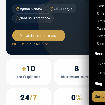
Park
Agréée CNAPS
24h/24 · 7j/7
Site 
Sans sous-traitance
Site 
Parti
Demander un devis gratuit
Resta
Salle
ou appelez le 06 62 99 54 55
Recru
Dépô
+
10
8
Dema
ans d'expérience
départements couverts
Blog
24
/7
0
%
Deman