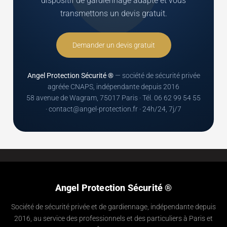
dispositif de gardiennage adapté et vous
transmettons un devis gratuit.
Demander un devis gratuit
Angel Protection Sécurité ®
— société de sécurité privée
agréée CNAPS, indépendante depuis 2016
58 avenue de Wagram, 75017 Paris · Tél. 06 62 99 54 55
· contact@angel-protection.fr · 24h/24, 7j/7
Angel Protection Sécurité ®
Société de sécurité privée et de gardiennage, indépendante depuis
2016, au service des professionnels et des particuliers à Paris et