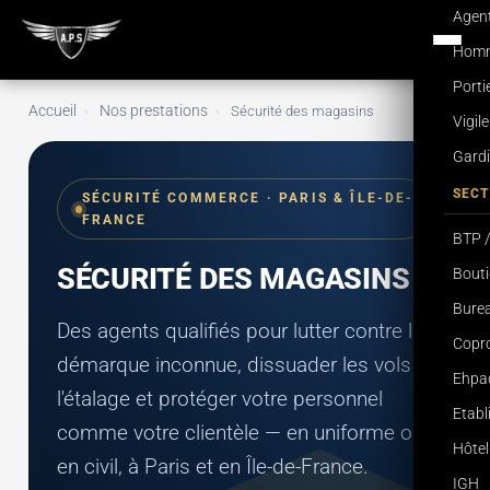
Agent
Homme
Porti
Accueil
Nos prestations
›
›
Sécurité des magasins
Vigil
Gardi
SECT
SÉCURITÉ COMMERCE · PARIS & ÎLE-DE-
FRANCE
BTP /
SÉCURITÉ DES MAGASINS
Bouti
Burea
Des agents qualifiés pour lutter contre la
Copro
démarque inconnue, dissuader les vols à
Ehpa
l'étalage et protéger votre personnel
Etab
comme votre clientèle — en uniforme ou
Hôtel
en civil, à Paris et en Île-de-France.
IGH