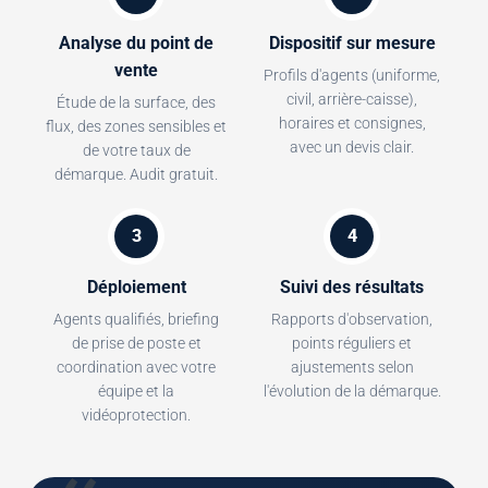
Analyse du point de
Dispositif sur mesure
vente
Profils d'agents (uniforme,
civil, arrière-caisse),
Étude de la surface, des
horaires et consignes,
flux, des zones sensibles et
avec un devis clair.
de votre taux de
démarque. Audit gratuit.
3
4
Déploiement
Suivi des résultats
Agents qualifiés, briefing
Rapports d'observation,
de prise de poste et
points réguliers et
coordination avec votre
ajustements selon
équipe et la
l'évolution de la démarque.
vidéoprotection.