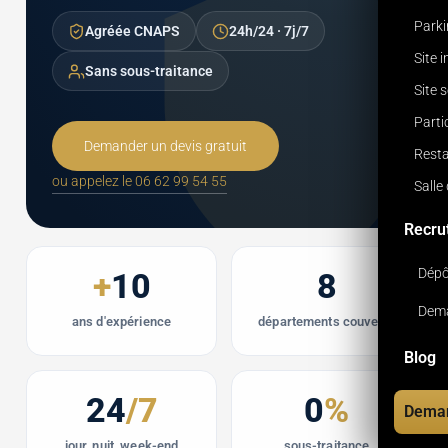
Park
Agréée CNAPS
24h/24 · 7j/7
Site 
Sans sous-traitance
Site 
Parti
Demander un devis gratuit
Resta
ou appelez le 06 62 99 54 55
Salle
Recru
Dépô
+
10
8
Dema
ans d'expérience
départements couverts
Blog
24
/7
0
%
Deman
jour, nuit, week-end
sous-traitance