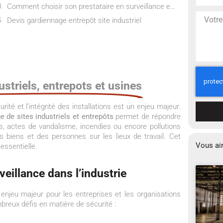
Comment choisir son prestataire en surveillance et gardiennage ?
Devis gardiennage entrepôt site industriel
ustriels, entrepots et usines
ité et l’intégrité des installations est un enjeu majeur.
e de sites industriels et entrepôts
permet de répondre
ls, actes de vandalisme, incendies ou encore pollutions
s biens et des personnes sur les lieux de travail. Cet
Vous ai
essentielle.
veillance dans l’industrie
 enjeu majeur pour les entreprises et les organisations
reux défis en matière de sécurité :