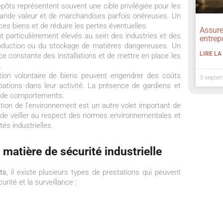
epôts représentent souvent une cible privilégiée pour les
rande valeur et de marchandises parfois onéreuses. Un
es biens et de réduire les pertes éventuelles.
Assure
t particulièrement élevés au sein des industries et des
entrep
roduction ou du stockage de matières dangereuses. Un
LIRE LA
ce constante des installations et de mettre en place les
.
on volontaire de biens peuvent engendrer des coûts
3 septe
bations dans leur activité. La présence de gardiens et
e de comportements.
ction de l’environnement est un autre volet important de
t de veiller au respect des normes environnementales et
tés industrielles.
 matière de sécurité industrielle
ts
, il existe plusieurs types de prestations qui peuvent
rité et la surveillance :