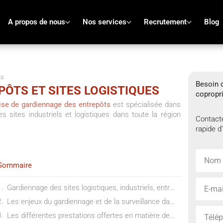
A propos de nous
Nos services
Recrutement
Blog
ts
Besoin d
PÔTS ET SITES LOGISTIQUES
copropri
ise de gardiennage des entrepôts
est spécialisée dans
s sites industriels et logistiques dans toute la région
Contacte
rapide d
Sommaire
Gardiennage des sites logistiques, industriels, entrepots et usines
Les enjeux du gardiennage et de la surveillance dans l’industrie
Les différentes prestations offertes en matière de sécurité industrielle