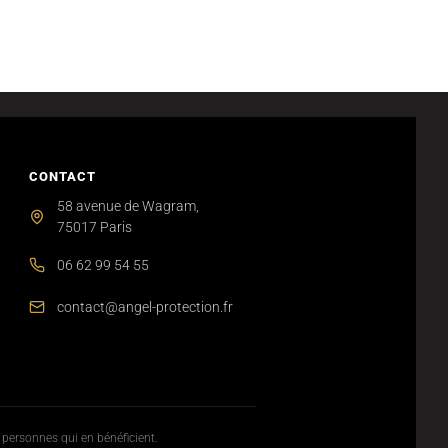
CONTACT
58 avenue de Wagram,
75017 Paris
06 62 99 54 55
contact@angel-protection.fr
x personnes qui en bénéficient.