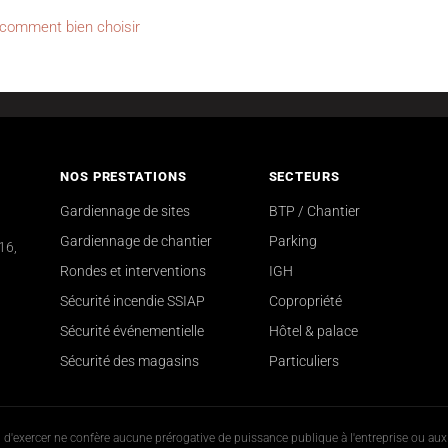
t comment bien choisir
NOS PRESTATIONS
SECTEURS
Gardiennage de sites
BTP / Chantier
Gardiennage de chantier
Parking
16,
Rondes et interventions
IGH
Sécurité incendie SSIAP
Copropriété
Sécurité événementielle
Hôtel & palace
Sécurité des magasins
Particuliers
on d'exercer ne confère aucune prérogative de puissance publique à l'entreprise ou au