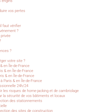
s engins
duire vos pertes
 faut vérifier
événement ?
 privée
?
rences ?
ger votre site ?
& en Île-de-France
ris & en Île-de-France
ris & en Île-de-France
à Paris & en Île-de-France
essionnelle 24h/24
ir les risques de home-jacking et de cambriolage
ur la sécurité de vos bâtiments et locaux
otection des stationnements
ielle
tection des sites de construction