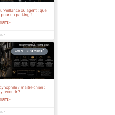
urveillance ou agent : que
r pour un parking ?
 SUITE »
2026
AGENT DE SÉCURITÉ
cynophile / maître-chien :
y recourir ?
 SUITE »
2026