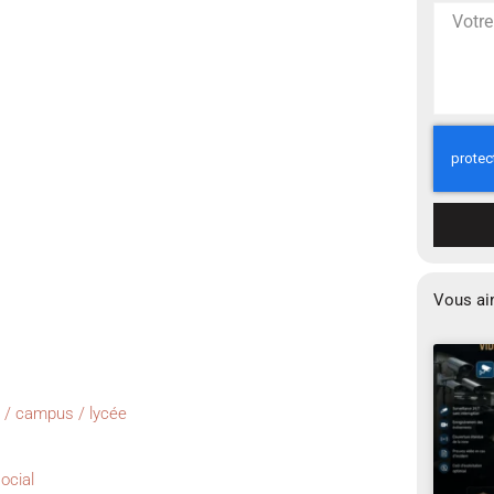
Vous ai
é / campus / lycée
ocial