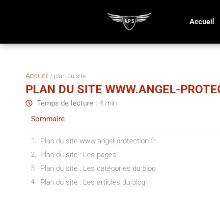
Accueil
Accueil
/
plan du site
PLAN DU SITE WWW.ANGEL-PROTE
Temps de lecture :
4 min
Sommaire
Plan du site www.angel-protection.fr
Plan du site : Les pages
Plan du site : Les catégories du blog
Plan du site : Les articles du blog