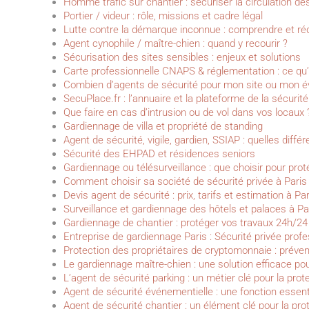
Homme trafic sur chantier : sécuriser la circulation de
Portier / videur : rôle, missions et cadre légal
Lutte contre la démarque inconnue : comprendre et ré
Agent cynophile / maître-chien : quand y recourir ?
Sécurisation des sites sensibles : enjeux et solutions
Carte professionnelle CNAPS & réglementation : ce qu’il
Combien d’agents de sécurité pour mon site ou mon 
SecuPlace.fr : l’annuaire et la plateforme de la sécurité
Que faire en cas d’intrusion ou de vol dans vos locaux 
Gardiennage de villa et propriété de standing
Agent de sécurité, vigile, gardien, SSIAP : quelles diffé
Sécurité des EHPAD et résidences seniors
Gardiennage ou télésurveillance : que choisir pour proté
Comment choisir sa société de sécurité privée à Paris 
Devis agent de sécurité : prix, tarifs et estimation à Pa
Surveillance et gardiennage des hôtels et palaces à Pa
Gardiennage de chantier : protéger vos travaux 24h/24 
Entreprise de gardiennage Paris : Sécurité privée prof
Protection des propriétaires de cryptomonnaie : préven
Le gardiennage maître-chien : une solution efficace po
L’agent de sécurité parking : un métier clé pour la pr
Agent de sécurité événementielle : une fonction essent
Agent de sécurité chantier : un élément clé pour la pro