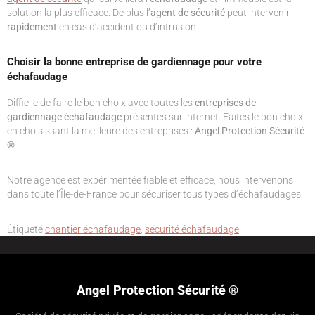
solution la plus efficace. De plus l’
agent de sécurité
peut intervenir
rapidement
en cas d’accident ou d’intrusion.
Choisir la bonne entreprise de gardiennage pour votre
échafaudage
Difficile de faire le bon choix avec toutes les
entreprises de
gardiennage échafaudage
présentes sur internet. Faites le bon choix
en choisissant la meilleure des entreprises :
Angel Protection Sécurité
®
Notre agence est expérimentée fiable et efficace, nous intervenons
dans toute l’Île-de-France pour sécuriser tous types d’échafaudages.
Étiqueté
chantier échafaudage
,
sécurité échafaudage
Angel Protection Sécurité ®