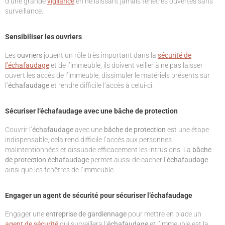
d’une grande
vigilance
en ne laissant jamais fenêtres ouvertes sans
surveillance.
Sensibiliser les ouvriers
Les
ouvriers
jouent un rôle très important dans la
sécurité de
l’échafaudage
et de l’immeuble, ils doivent veiller à ne pas laisser
ouvert les accès de l’immeuble, dissimuler le matériels présents sur
l’
échafaudage
et rendre difficile l’accès à celui-ci.
Sécuriser l’échafaudage avec une bâche de protection
Couvrir l’
échafaudage
avec une
bâche de protection
est une étape
indispensable, cela rend difficile l’accès aux personnes
malintentionnées et dissuade efficacement les intrusions. La
bâche
de protection échafaudage
permet aussi de cacher l’
échafaudage
ainsi que les fenêtres de l’immeuble.
Engager un agent de sécurité pour sécuriser l’échafaudage
Engager une
entreprise de gardiennage
pour mettre en place un
agent de sécurité
qui surveillera l’
échafaudage
et l’immeuble est la