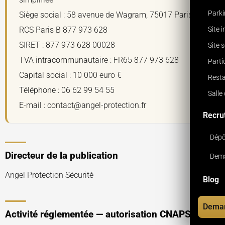
Park
Siège social : 58 avenue de Wagram, 75017 Paris
Site 
RCS Paris B 877 973 628
SIRET : 877 973 628 00028
Site 
TVA intracommunautaire : FR65 877 973 628
Parti
Capital social : 10 000 euro €
Resta
Téléphone : 06 62 99 54 55
Salle
E-mail : contact@angel-protection.fr
Recru
Dépô
Directeur de la publication
Dema
Angel Protection Sécurité
Blog
Deman
Activité réglementée — autorisation CNAPS