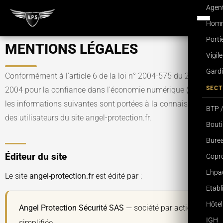
Agent
Homme
Porti
MENTIONS LÉGALES
Vigil
Gardi
Conformément à l'article 6 de la loi n° 2004-575 du 21 juin
SECT
2004 pour la confiance dans l'économie numérique (LCEN),
les informations suivantes sont portées à la connaissance
BTP /
des utilisateurs du site angel-protection.fr.
Bouti
Burea
Éditeur du site
Copro
Ehpa
Le site
angel-protection.fr
est édité par :
Etab
Hôtel
Angel Protection Sécurité SAS
— société par actions
IGH
simplifiée