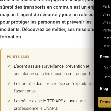
sûreté des transports en commun est un enjeu
Park
majeur. L’agent de sécurité y joue un rôle essentiel
Site 
pour protéger les personnes et prévenir les
Site 
incidents. Découvrez ce métier, ses missions et sa
Parti
formation.
Resta
Salle
Recru
POINTS CLÉS
L’agent assure surveillance, prévention et
Dépô
assistance dans les espaces de transport.
Dema
Le contrôle des titres relève de l’exploitant, pas de
Blog
l’agent privé.
Le métier exige le TFP APS et une carte
Deman
professionnelle CNAPS.