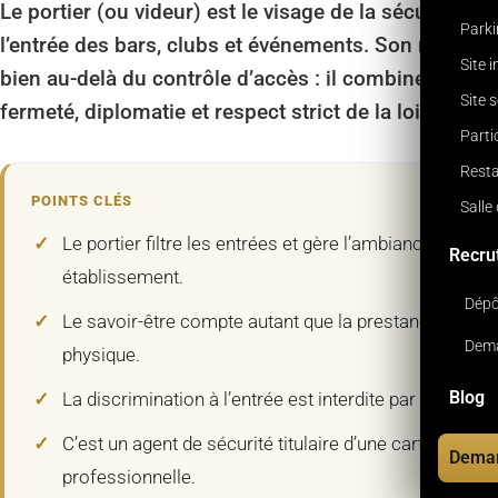
Le portier (ou videur) est le visage de la sécurité à
Park
l’entrée des bars, clubs et événements. Son rôle va
Site 
bien au-delà du contrôle d’accès : il combine
Site 
fermeté, diplomatie et respect strict de la loi.
Parti
Resta
POINTS CLÉS
Salle
Le portier filtre les entrées et gère l’ambiance d’un
Recru
établissement.
Dépô
Le savoir-être compte autant que la prestance
Dema
physique.
Blog
La discrimination à l’entrée est interdite par la loi.
C’est un agent de sécurité titulaire d’une carte
Deman
professionnelle.