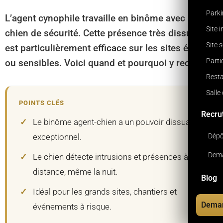
Park
L’agent cynophile travaille en binôme avec un
Site 
chien de sécurité. Cette présence très dissuasive
Site 
est particulièrement efficace sur les sites étendus
Parti
ou sensibles. Voici quand et pourquoi y recourir.
Resta
Salle
POINTS CLÉS
Recru
Le binôme agent-chien a un pouvoir dissuasif
Dépô
exceptionnel.
Dema
Le chien détecte intrusions et présences à
distance, même la nuit.
Blog
Idéal pour les grands sites, chantiers et
Deman
événements à risque.