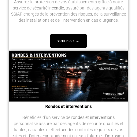
Assurez la protection de vos établissements grâce à notre
service de
sécurité incendie
, assuré par des agents qualifiés
SSIAP chargés de la prévention des risques, de la surveillance
des installations et de l’intervention en cas d’urgence.
VOIR PLUS ...
Rondes et interventions
Bénéficiez d’un service de
rondes et interventions
personnalisé assuré par des agents de sécurité qualifiés et
fiables, capables d’effectuer des contrôles réguliers de vos
sites et d’intervenir rapidement en cas d’alarme, d’intrusion