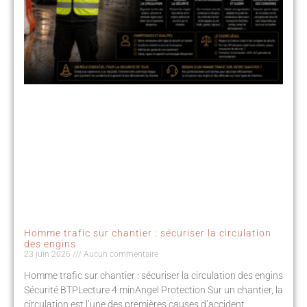
Homme trafic sur chantier : sécuriser la circulation
des engins
23 juin 2026
Aucun commentaire
Homme trafic sur chantier : sécuriser la circulation des engins
Sécurité BTPLecture 4 minAngel Protection Sur un chantier, la
circulation est l’une des premières causes d’accident.