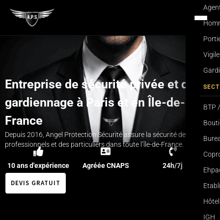
Agent
Homme
Porti
Vigil
Gardi
Entreprise de sécurité privée et de
SECT
gardiennage à Paris et en Île-de-
BTP /
France
Bouti
Depuis 2016, Angel Protection Sécurité assure la sécurité des
Burea
professionnels et des particuliers dans toute l’île-de-France.
Copro
10 ans d'expérience
Agréée CNAPS
24h/7j
Ehpa
DEVIS GRATUIT
Etab
Hôtel
IGH