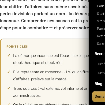
leur chiffre d’affaires sans même savoir où. Ces
Park
pertes invisibles portent un nom : la démarque
Site 
inconnue. Comprendre ses causes est la première
Site 
étape pour la combattre — et préserver votre marge.
Parti
Resta
Salle
POINTS CLÉS
Recru
La démarque inconnue est l’écart inexpliqué entre
stock théorique et stock réel.
Dépô
Elle représente en moyenne ~1 % du chiffre
Dema
d’affaires, prélevé sur la marge.
Blog
Trois sources : vol externe, vol interne et erreurs
administratives.
Deman
On la réduit en combinant présence humaine,