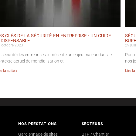
ES CLÉS DE LA SÉCURITÉ EN ENTREPRISE : UN GUIDE
SÉCU
NDISPENSABLE
BUR
 octobre 2023
29 juil
 sécurité des entreprises représente un enjeu majeur dans le
Pourq
ntexte actuel de mondialisation et
nos j
re la suite »
Lire la
NOS PRESTATIONS
SECTEURS
Gardiennage de sites
BTP / Chantier