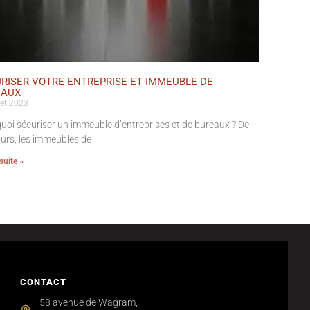
RISER VOTRE ENTREPRISE ET IMMEUBLE DE
EAUX
let 2023
uoi sécuriser un immeuble d’entreprises et de bureaux ? De
ours, les immeubles de
 suite »
CONTACT
58 avenue de Wagram,