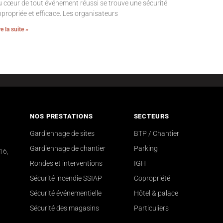
 cœur de tout événement réussi se trouve une sécurité
propriée et efficace. Les organisateurs
re la suite »
NOS PRESTATIONS
SECTEURS
Gardiennage de sites
BTP / Chantier
Gardiennage de chantier
Parking
16,
Rondes et interventions
IGH
Sécurité incendie SSIAP
Copropriété
Sécurité événementielle
Hôtel & palace
Sécurité des magasins
Particuliers