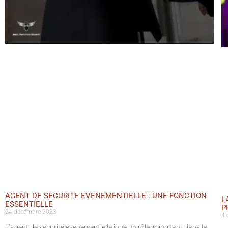
AGENT DE SÉCURITÉ ÉVÉNEMENTIELLE : UNE FONCTION
L
ESSENTIELLE
P
24 décembre 2023
4 
L’agent de sécurité événementielle joue un rôle important dans la