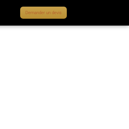
Demander un devis