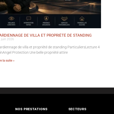
ARDIENNAGE DE VILLA ET PROPRIÉTÉ DE STANDING
 juin 2026
rdiennage de villa et propriété de standing ParticuliersLecture 4
nAngel Protection Une belle propriété attire
re la suite »
NOS PRESTATIONS
SECTEURS