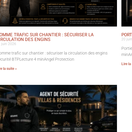
OMME TRAFIC SUR CHANTIER : SÉCURISER LA
PORT
IRCULATION DES ENGINS
20 jui
 juin 2026
Portie
mme trafic sur chantier : sécuriser la circulation des engins
minAn
curité BTPLecture 4 minAngel Protection
Lire la
re la suite »