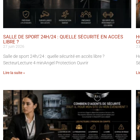
SALLE DE SPORT 24H/24 : QUELLE SÉCURITÉ EN ACCÈS
H
LIBRE ?
C
27 juin 2026
23
Salle de sport 24h/24 : quelle sécurité en accès libre ?
Ho
SecteurLecture 4 minAngel Protection Ouvrir
Sé
Lire la suite »
Li