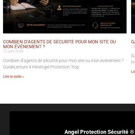
COMBIEN D’AGENTS DE SÉCURITÉ POUR MON SITE OU
G
MON ÉVÉNEMENT ?
12
15 juin 2026
Ga
Combien d’agents de sécurité pour mon site ou mon événement ?
mi
GuideLecture 4 minAngel Protection Trop
Li
Lire la suite »
Angel Protection Sécurité ®