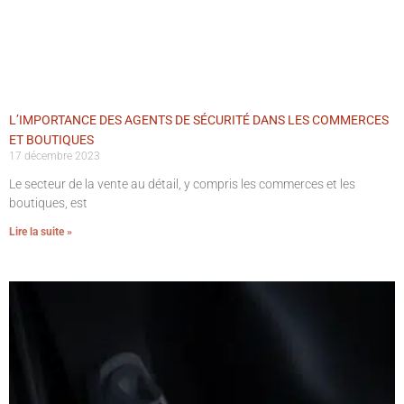
L’IMPORTANCE DES AGENTS DE SÉCURITÉ DANS LES COMMERCES
ET BOUTIQUES
17 décembre 2023
Le secteur de la vente au détail, y compris les commerces et les
boutiques, est
Lire la suite »