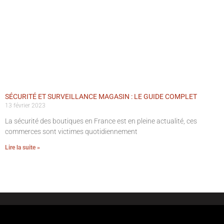
SÉCURITÉ ET SURVEILLANCE MAGASIN : LE GUIDE COMPLET
13 février 2023
La sécurité des boutiques en France est en pleine actualité, ces
commerces sont victimes quotidiennement
Lire la suite »