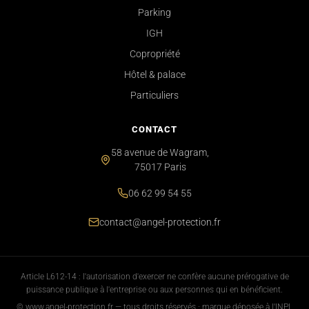
Parking
IGH
Copropriété
Hôtel & palace
Particuliers
CONTACT
58 avenue de Wagram,
75017 Paris
06 62 99 54 55
contact@angel-protection.fr
Article L612-14 : l'autorisation d'exercer ne confère aucune prérogative de
puissance publique à l'entreprise ou aux personnes qui en bénéficient.
© www.angel-protection.fr — tous droits réservés · marque déposée à l'INPI.