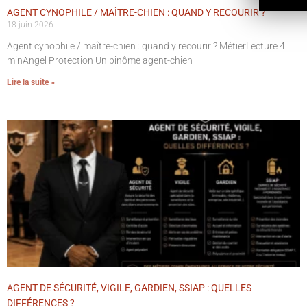
AGENT CYNOPHILE / MAÎTRE-CHIEN : QUAND Y RECOURIR ?
18 juin 2026
Agent cynophile / maître-chien : quand y recourir ? MétierLecture 4
minAngel Protection Un binôme agent-chien
Lire la suite »
AGENT DE SÉCURITÉ, VIGILE, GARDIEN, SSIAP : QUELLES
DIFFÉRENCES ?