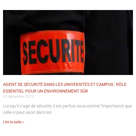
AGENT DE SÉCURITÉ DANS LES UNIVERSITÉS ET CAMPUS : RÔLE
ESSENTIEL POUR UN ENVIRONNEMENT SÛR
20 décembre 2023
Lorsqu’il s’agit de sécurité, il est parfois sous-estimé l’importance que
celle-ci peut avoir dans les
Lire la suite »