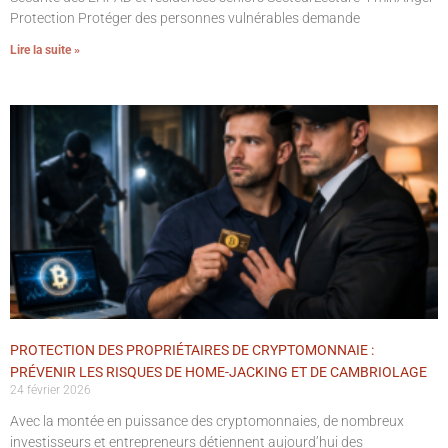
Protection Protéger des personnes vulnérables demande
Lire la suite »
PROTECTION DES PROPRIÉTAIRES DE CRYPTOMONNAIE :
PRÉVENIR LES RISQUES DE HOME-JACKING ET DE CAMBRIOLAGE
24 février 2026
Avec la montée en puissance des cryptomonnaies, de nombreux
investisseurs et entrepreneurs détiennent aujourd’hui des