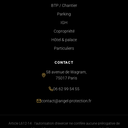
BTP / Chantier
Parking
IGH
Copropriété
Hôtel & palace
Particuliers
CONTACT
58 avenue de Wagram,
75017 Paris
06 62 99 54 55
contact@angel-protection.fr
Article L612-14 : l'autorisation d'exercer ne confère aucune prérogative de