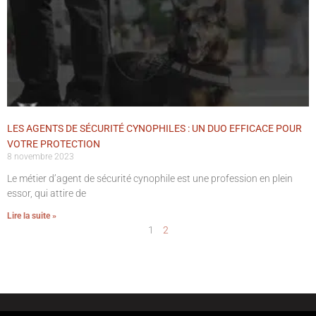
LES AGENTS DE SÉCURITÉ CYNOPHILES : UN DUO EFFICACE POUR
VOTRE PROTECTION
8 novembre 2023
Le métier d’agent de sécurité cynophile est une profession en plein
essor, qui attire de
Lire la suite »
1
2