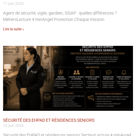
11 juin 2026
Agent de sécurité, vigile, gardien, SSIAP : quelles différences ?
MétiersLecture 4 minAngel Protection Chaque mission
Lire la suite »
SÉCURITÉ DES EHPAD ET RÉSIDENCES SENIORS
10 juin 2026
Sécurité des EHPAD et résidences seniors SecteurLecture 4 minAngel