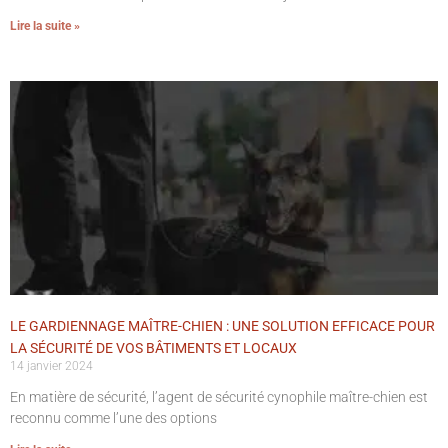
Lire la suite »
LE GARDIENNAGE MAÎTRE-CHIEN : UNE SOLUTION EFFICACE POUR
LA SÉCURITÉ DE VOS BÂTIMENTS ET LOCAUX
14 janvier 2024
En matière de sécurité, l’agent de sécurité cynophile maître-chien est
reconnu comme l’une des options